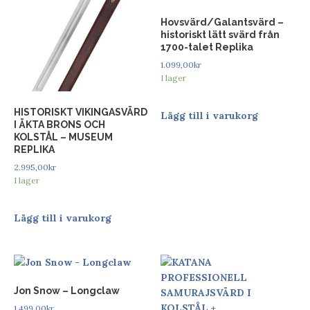
Hovsvärd/Galantsvärd –
historiskt lätt svärd från
1700-talet Replika
1.099,00
kr
I lager
HISTORISKT VIKINGASVÄRD
Lägg till i varukorg
I ÄKTA BRONS OCH
KOLSTÅL – MUSEUM
REPLIKA
2.995,00
kr
I lager
Lägg till i varukorg
Jon Snow – Longclaw
1.499,00
kr