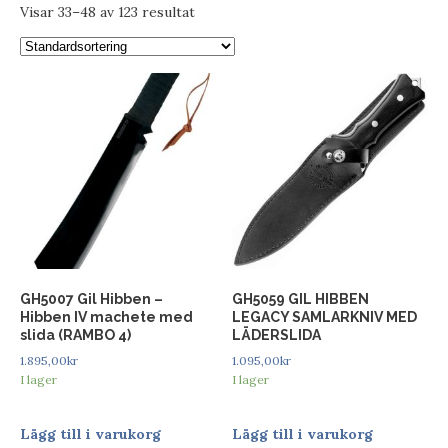
Visar 33–48 av 123 resultat
GH5007 Gil Hibben –
GH5059 GIL HIBBEN
Hibben IV machete med
LEGACY SAMLARKNIV MED
slida (RAMBO 4)
LÄDERSLIDA
1.895,00
kr
1.095,00
kr
I lager
I lager
Lägg till i varukorg
Lägg till i varukorg