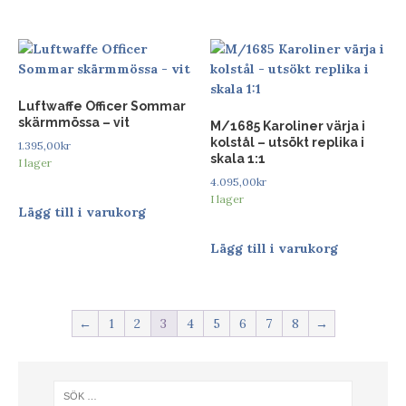
Luftwaffe Officer Sommar
skärmmössa – vit
M/1685 Karoliner värja i
kolstål – utsökt replika i
1.395,00
kr
skala 1:1
I lager
4.095,00
kr
I lager
Lägg till i varukorg
Lägg till i varukorg
←
1
2
3
4
5
6
7
8
→