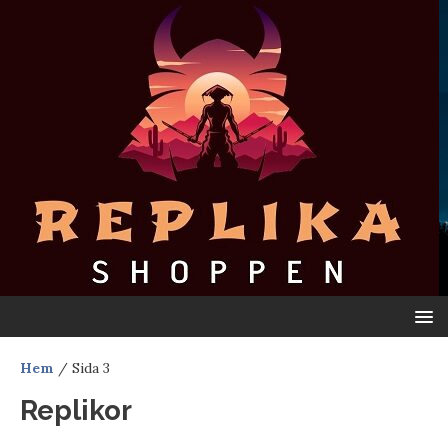
Hem
/ Sida 3
Replikor