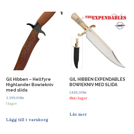
Gil Hibben – Hellfyre
GIL HIBBEN EXPENDABLES
Highlander Bowiekniv
BOWIEKNIV MED SLIDA
med slida
1.845,00
kr
3.399,00
kr
Slut i lager
I lager
Läs mer
Lägg till i varukorg