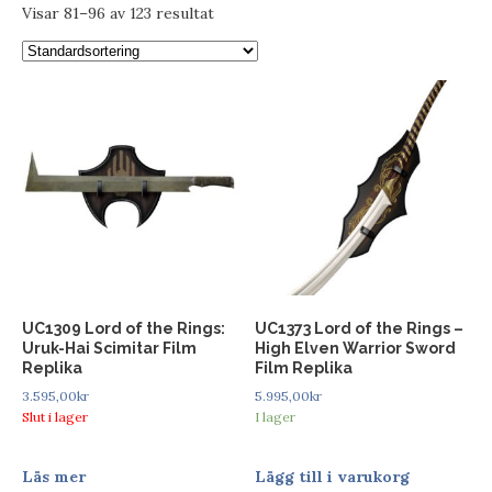
Visar 81–96 av 123 resultat
UC1309 Lord of the Rings:
UC1373 Lord of the Rings –
Uruk-Hai Scimitar Film
High Elven Warrior Sword
Replika
Film Replika
3.595,00
kr
5.995,00
kr
Slut i lager
I lager
Läs mer
Lägg till i varukorg