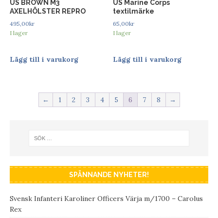
US BROWN M3
US Marine Corps
AXELHÖLSTER REPRO
textilmärke
495,00
kr
65,00
kr
I lager
I lager
Lägg till i varukorg
Lägg till i varukorg
←
1
2
3
4
5
6
7
8
→
SPÄNNANDE NYHETER!
Svensk Infanteri Karoliner Officers Värja m/1700 – Carolus
Rex