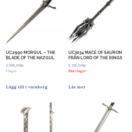
UC2990 MORGUL – THE
UC3034 MACE OF SAURON
BLADE OF THE NAZGUL
FRÅN LORD OF THE RINGS
2.995,00
kr
5.795,00
kr
I lager
Slut i lager
Lägg till i varukorg
Läs mer