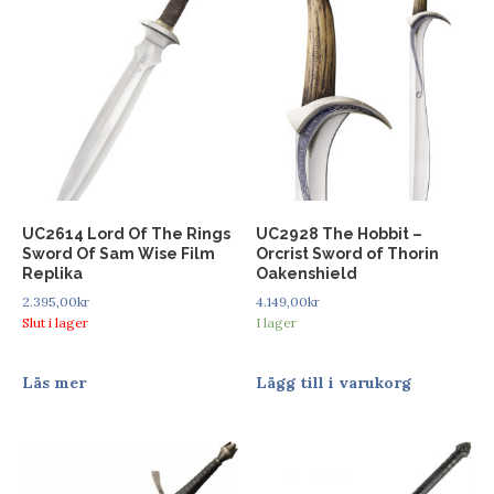
UC2614 Lord Of The Rings
UC2928 The Hobbit –
Sword Of Sam Wise Film
Orcrist Sword of Thorin
Replika
Oakenshield
2.395,00
kr
4.149,00
kr
Slut i lager
I lager
Läs mer
Lägg till i varukorg