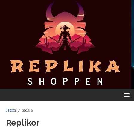
Hem
/ Sida 6
Replikor