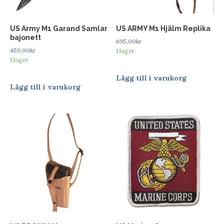
US Army M1 Garand Samlar
US ARMY M1 Hjälm Replika
bajonett
695,00
kr
459,00
kr
I lager
I lager
Lägg till i varukorg
Lägg till i varukorg