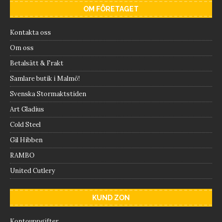
OM FÖRETAGET
Kontakta oss
Om oss
Betalsätt & Frakt
Samlare butik i Malmö!
Svenska Stormaktstiden
Art Gladius
Cold Steel
Gil Hibben
RAMBO
United Cutlery
KUND ZON
Kontouppgifter