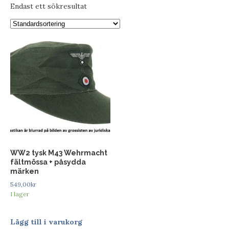
Endast ett sökresultat
WW2 tysk M43 Wehrmacht
fältmössa + påsydda
märken
549,00
kr
I lager
Lägg till i varukorg