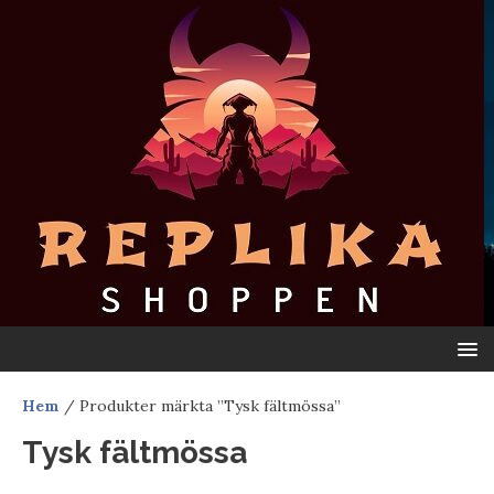
Hem
/ Produkter märkta ”Tysk fältmössa”
Tysk fältmössa