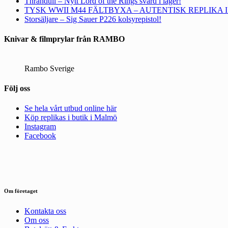
Thranduil – Nytt Lord of the Rings svärd i lager!
TYSK WWII M44 FÄLTBYXA – AUTENTISK REPLIKA 
Storsäljare – Sig Sauer P226 kolsyrepistol!
Knivar & filmprylar från RAMBO
Rambo Sverige
Följ oss
Se hela vårt utbud online här
Köp replikas i butik i Malmö
Instagram
Facebook
Om företaget
Kontakta oss
Om oss