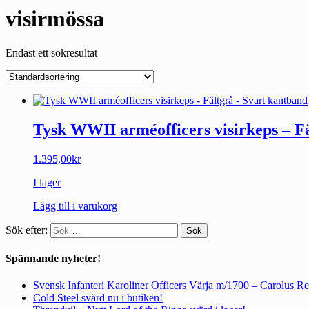
visirmössa
Endast ett sökresultat
Tysk WWII arméofficers visirkeps – F
1.395,00
kr
I lager
Lägg till i varukorg
Sök efter:
Spännande nyheter!
Svensk Infanteri Karoliner Officers Värja m/1700 – Carolus R
Cold Steel svärd nu i butiken!