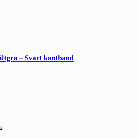
ältgrå – Svart kantband
ex