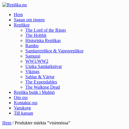
Hem
Sagan om ringen
Replikor
The Lord of the Rings
The Hobbit
Historiska Replikas
Rambo
Samlarreplikor & Vapenreplikor
Samuraj
WW1/WW2
Unika Samlarknivar
Vikings
Sablar & Värjor
The Expendables
The Walking Dead
Replika butik i Malmö
Om oss
Kontakta oss
Varukorg
Till kassan
Hem
/ Produkter märkta ”visirmössa”