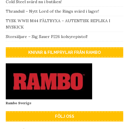
Cold Steel svärd nu i butiken!
Thranduil – Nytt Lord of the Rings svärd i lager!
TYSK WWII M44 FÄLTBYXA – AUTENTISK REPLIKA I
NYSKICK
Storsäljare – Sig Sauer P226 kolsyrepistol!
KNIVAR & FILMPRYLAR FRÅN RAMBO
Rambo Sverige
FÖLJ OSS