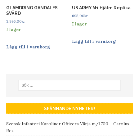
GLAMDRING GANDALFS
US ARMY M1 Hjälm Replika
SVÄRD
695,00
kr
3.995,00
kr
I lager
I lager
Lägg till i varukorg
Lägg till i varukorg
SPÄNNANDE NYHETER!
Svensk Infanteri Karoliner Officers Värja m/1700 – Carolus
Rex