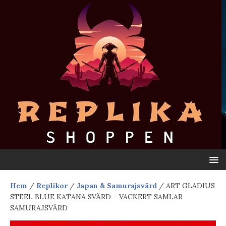
Hem
/
Replikor
/
Japan & Samurajsvärd
/ ART GLADIUS
STEEL BLUE KATANA SVÄRD – VACKERT SAMLAR
SAMURAJSVÄRD