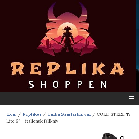
Hem
/
Replikor
/
Unika Samlarknivar
/ COLD STEEL Ti-
Lite 6″ – italiensk fällkniv