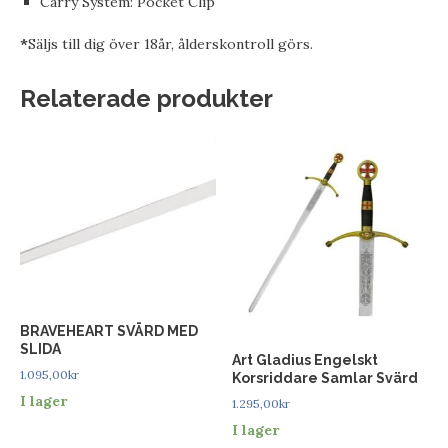
Carry System: Pocket Clip
*
Säljs till dig över 18år, ålderskontroll görs.
Relaterade produkter
BRAVEHEART SVÄRD MED
SLIDA
Art Gladius Engelskt
1.095,00
kr
Korsriddare Samlar Svärd
I lager
1.295,00
kr
I lager