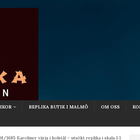
IKOR
REPLIKA BUTIK I MALMÖ
OM OSS
KO
/1685 Karoliner värja i kolstål – utsökt replika i skala 1:1