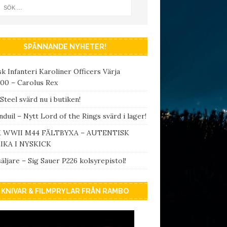
SPÄNNANDE NYHETER!
k Infanteri Karoliner Officers Värja
00 – Carolus Rex
Steel svärd nu i butiken!
duil – Nytt Lord of the Rings svärd i lager!
 WWII M44 FÄLTBYXA – AUTENTISK
IKA I NYSKICK
äljare – Sig Sauer P226 kolsyrepistol!
KNIVAR & FILMPRYLAR FRÅN RAMBO