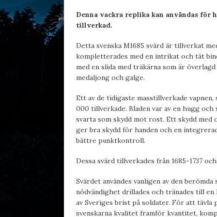
Denna vackra replika kan användas för 
tillverkad.
Detta svenska M1685 svärd är tillverkat med
kompletterades med en intrikat och tät bin
med en slida med träkärna som är överlagd i
medaljong och galge.
Ett av de tidigaste masstillverkade vapnen
000 tillverkade. Bladen var av en hugg och 
svarta som skydd mot rost. Ett skydd med 
ger bra skydd för handen och en integrera
bättre punktkontroll.
Dessa svärd tillverkades från 1685-1737 och
Svärdet användes vanligen av den berömda s
nödvändighet drillades och tränades till en
av Sveriges brist på soldater. För att täv
svenskarna kvalitet framför kvantitet, kom