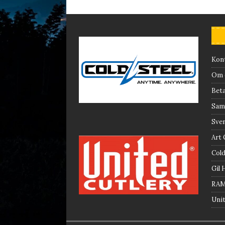
Kon
Om 
Beta
Saml
Sve
Art 
Cold
Gil 
RA
Unit