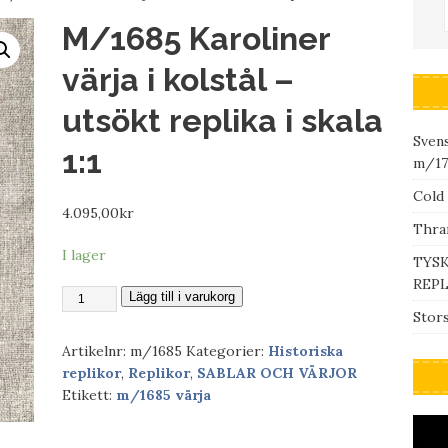
M/1685 Karoliner
värja i kolstål –
utsökt replika i skala
Svens
1:1
m/17
Cold 
4.095,00
kr
Thran
I lager
TYSK
REPL
Lägg till i varukorg
Stors
Artikelnr:
m/1685
Kategorier:
Historiska
replikor
,
Replikor
,
SABLAR OCH VÄRJOR
Etikett:
m/1685 värja