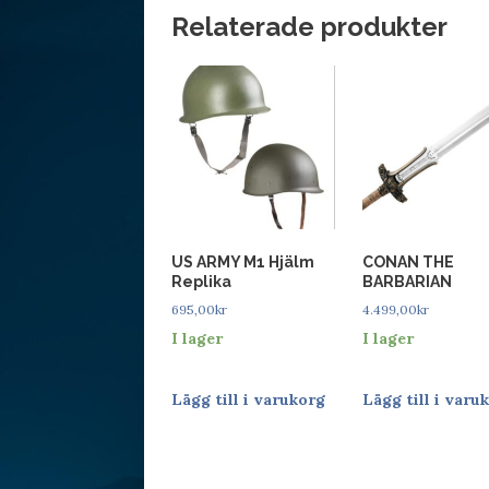
Relaterade produkter
US ARMY M1 Hjälm
CONAN THE
Replika
BARBARIAN
695,00
kr
4.499,00
kr
I lager
I lager
Lägg till i varukorg
Lägg till i varu