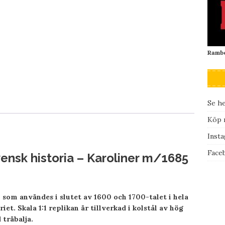
Rambo
Se he
Köp r
Inst
Face
svensk historia – Karoliner m/1685
 som användes i slutet av 1600 och 1700-talet i hela
t. Skala 1:1 replikan är tillverkad i kolstål av hög
träbalja.