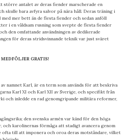
skt större antalet av deras fiender marscherade en
h skulle bara avfyra salvor på nära håll. Deras träning i
ll med mer bett än de flesta fiender och sedan anföll
ter i en våldsam rusning som svepte de flesta fiender
g och den omfattande användningen av dedikerade
ngen för deras stridsvinnande teknik var just sväret
 MEDFÖLJER GRATIS!
 av namnet Karl, är en term som används för att beskriva
rna Karl XI och Karl XII av Sverige, och specifikt från
arki och inledde en rad genomgripande militära reformer,
mgångsrika; den svenska armén var känd för den höga
per, och karolinernas förmåga att stadigt avancera genom
de ofta till att imponera och oroa deras motståndare, vilket
a började.