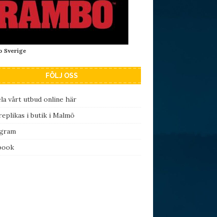
 Sverige
FÖLJ OSS
la vårt utbud online här
eplikas i butik i Malmö
agram
book