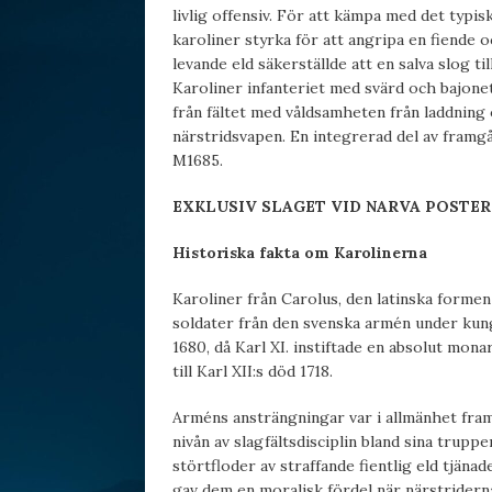
livlig offensiv. För att kämpa med det typi
karoliner styrka för att angripa en fiende oc
levande eld säkerställde att en salva slog ti
Karoliner infanteriet med svärd och bajonet
från fältet med våldsamheten från laddnin
närstridsvapen. En integrerad del av framgå
M1685.
EXKLUSIV SLAGET VID NARVA POSTER
Historiska fakta om Karolinerna
Karoliner från Carolus, den latinska formen
soldater från den svenska armén under kunga
1680, då Karl XI. instiftade en absolut mon
till Karl XII:s död 1718.
Arméns ansträngningar var i allmänhet fra
nivån av slagfältsdisciplin bland sina trup
störtfloder av straffande fientlig eld tjäna
gav dem en moralisk fördel när närstridern