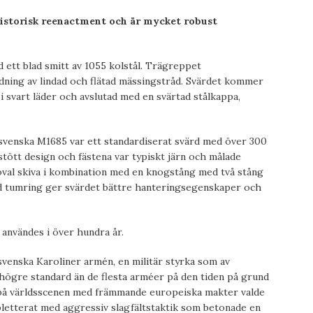
historisk reenactment och är mycket robust
 ett blad smitt av 1055 kolstål. Trägreppet
dning av lindad och flätad mässingstråd. Svärdet kommer
 svart läder och avslutad med en svärtad stålkappa,
, svenska M1685 var ett standardiserat svärd med över 300
stött design och fästena var typiskt järn och målade
oval skiva i kombination med en knogstång med två stång
d tumring ger svärdet bättre hanteringsegenskaper och
 användes i över hundra år.
venska Karoliner armén, en militär styrka som av
 högre standard än de flesta arméer på den tiden på grund
la på världsscenen med främmande europeiska makter valde
pletterat med aggressiv slagfältstaktik som betonade en