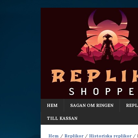
HEM
SAGAN OM RINGEN
REPL
TILL KASSAN
Hem
/
Replikor
/
Historiska replikor
/ M