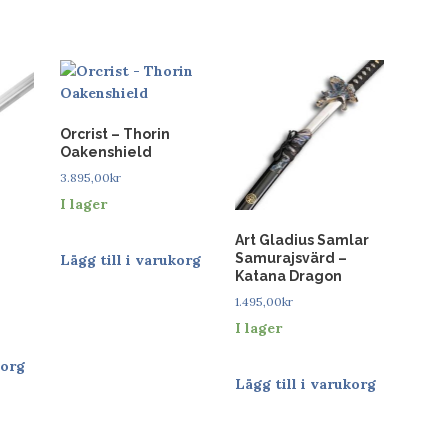
Orcrist – Thorin
Oakenshield
3.895,00
kr
I lager
Art Gladius Samlar
Samurajsvärd –
Lägg till i varukorg
Katana Dragon
1.495,00
kr
I lager
korg
Lägg till i varukorg