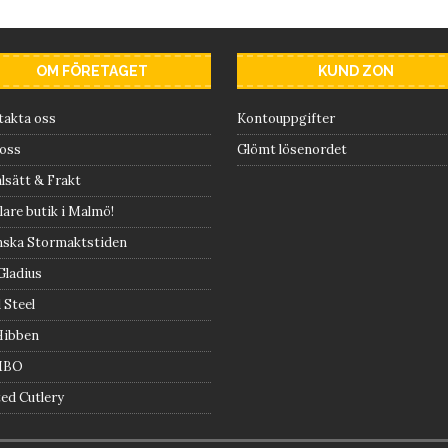
OM FÖRETAGET
KUND ZON
takta oss
Kontouppgifter
oss
Glömt lösenordet
lsätt & Frakt
are butik i Malmö!
nska Stormaktstiden
Gladius
 Steel
Hibben
MBO
ed Cutlery