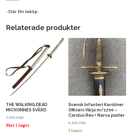
-21år för inköp.
Relaterade produkter
THE WALKING DEAD
Svensk Infanteri Karoliner
MICHONNES SVÄRD
Officers Värja m/1700 –
Carolus Rex + Narva poster
3.595,00
kr
6.495,00
kr
Slut i lager
I lager