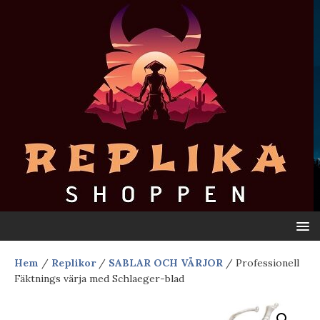
Hem
/
Replikor
/
SABLAR OCH VÄRJOR
/ Professionell
Fäktnings värja med Schlaeger-blad