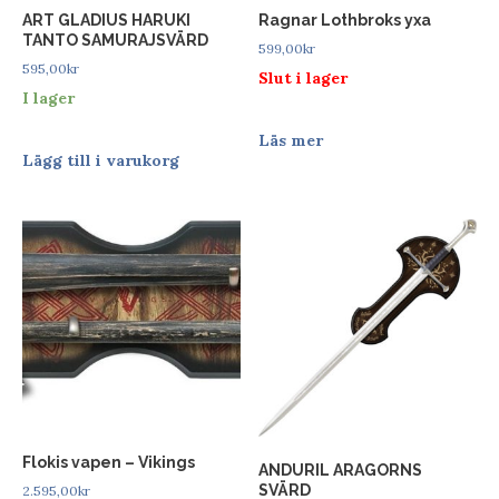
ART GLADIUS HARUKI
Ragnar Lothbroks yxa
TANTO SAMURAJSVÄRD
599,00
kr
595,00
kr
Slut i lager
I lager
Läs mer
Lägg till i varukorg
Flokis vapen – Vikings
ANDURIL ARAGORNS
SVÄRD
2.595,00
kr