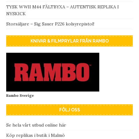
TYSK WWII M44 FÄLTBYXA – AUTENTISK REPLIKA I
NYSKICK
Storsäljare – Sig Sauer P226 kolsyrepistol!
KNIVAR & FILMPRYLAR FRÅN RAMBO
Rambo Sverige
FÖLJ OSS
Se hela vårt utbud online här
Köp replikas i butik i Malmö