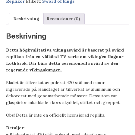
Replikor
Etikett:
Sword of kings
Beskrivning
Recensioner (0)
Beskrivning
Detta högkvalitativa vikingasvärd är baserat på svärd
replikan från en välkänd TV-serie om vikingen Ragnar
Lothbrok. Där bärs detta ceremoniella svärd av den
regerande vikingakungen.
Bladet är tillverkat av polerat 420 stål med runor
ingraverade på. Handtaget är tillverkat av aluminium och
dekorerat med genomarbetade mönster. Dessutom var
glaspärlor inbäddade i kors skyddet, stiftet och greppet.
Obs! Detta är inte en officiellt licensierad replika.
Detaljer:
– Bladmaterial: 420 stål, polerat, med vikingarunor