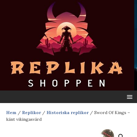
Hem
/
Replikor
/
Historiska replikor
/ Sword Of Kings –
känt vikingasvärd