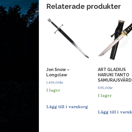
Relaterade produkter
Jon Snow –
ART GLADIUS
Longclaw
HARUKI TANTO
SAMURAJSVÄRD
1.499,00
kr
595,00
kr
I lager
I lager
Lägg till i varukorg
Lägg till i varu