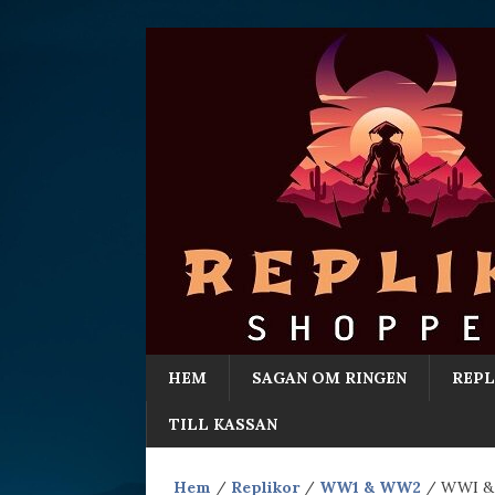
HEM
SAGAN OM RINGEN
REPL
TILL KASSAN
Hem
/
Replikor
/
WW1 & WW2
/ WWI & W