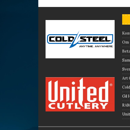
Kon
Om 
Beta
Saml
Sve
Art 
Cold
Gil 
RA
Unit