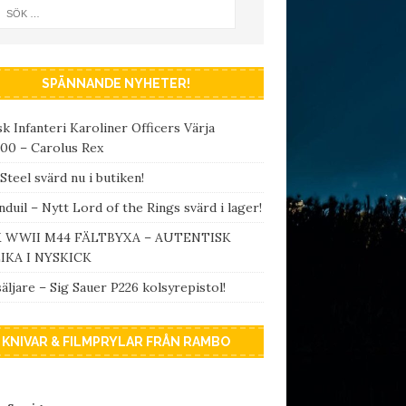
SPÄNNANDE NYHETER!
k Infanteri Karoliner Officers Värja
00 – Carolus Rex
Steel svärd nu i butiken!
duil – Nytt Lord of the Rings svärd i lager!
 WWII M44 FÄLTBYXA – AUTENTISK
IKA I NYSKICK
äljare – Sig Sauer P226 kolsyrepistol!
KNIVAR & FILMPRYLAR FRÅN RAMBO