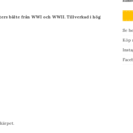
Rambo
aters bälte från WWI och WWII. Tillverkad i hög
Se he
Köp r
Inst
Face
skärpet.