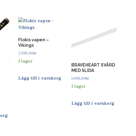
Flokis vapen –
Vikings
2.595,00
kr
I lager
BRAVEHEART SVÄRD
MED SLIDA
Lägg till i varukorg
1.095,00
kr
I lager
Lägg till i varukorg
korg