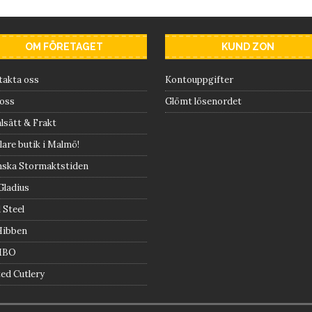
OM FÖRETAGET
KUND ZON
takta oss
Kontouppgifter
oss
Glömt lösenordet
lsätt & Frakt
are butik i Malmö!
nska Stormaktstiden
Gladius
 Steel
Hibben
MBO
ed Cutlery