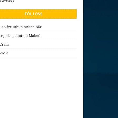
 Sverige
FÖLJ OSS
la vårt utbud online här
eplikas i butik i Malmö
agram
book