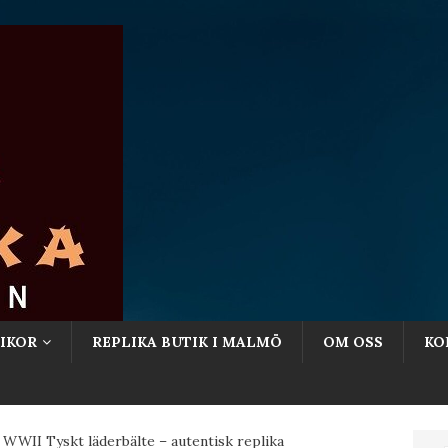
IKOR
REPLIKA BUTIK I MALMÖ
OM OSS
KO
WII Tyskt läderbälte – autentisk replika