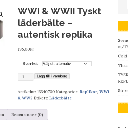
WWI & WWII Tyskt
läderbälte –
autentisk replika
Svens
m/17
195,00
kr
Cold 
Storlek
Thran
TYSK
Lägg till i varukorg
REPL
Stors
Artikelnr:
13340700
Kategorier:
Replikor
,
WW1
& WW2
Etikett:
Läderbälte
ion
Recensioner (0)